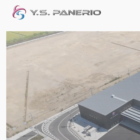
内
容
を
ス
キ
ッ
プ